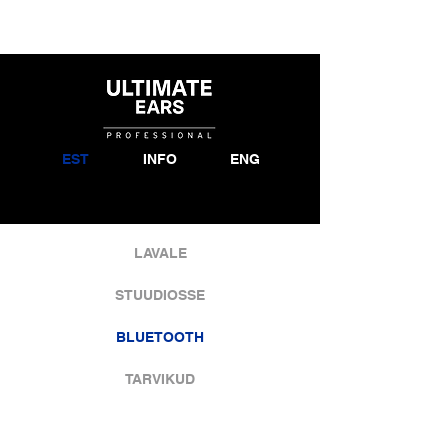
EST
INFO
ENG
LAVALE
STUUDIOSSE
BLUETOOTH
TARVIKUD