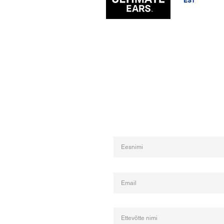
EST
ENG