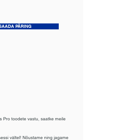
SAADA PÄRING
s Pro toodete vastu, saatke meile
tsessi vältel! Nõustame ning jagame