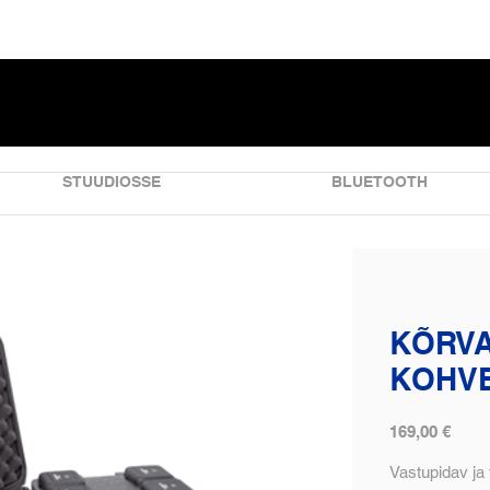
STUUDIOSSE
BLUETOOTH
KÕRVA
KOHV
169,00 €
Vastupidav ja 