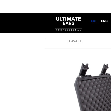
EST
ENG
LAVALE