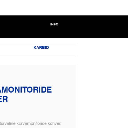
INFO
KARBID
MONITORIDE
ER
turvaline kõrvamonitoride kohver.