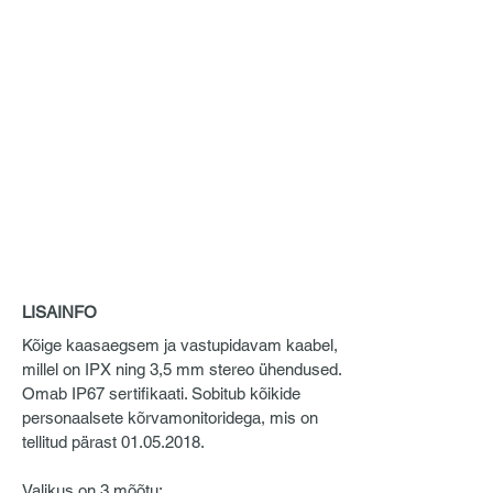
LISAINFO
Kõige kaasaegsem ja vastupidavam kaabel,
millel on IPX ning 3,5 mm stereo ühendused.
Omab IP67 sertifikaati. Sobitub kõikide
personaalsete kõrvamonitoridega, mis on
tellitud pärast
01.05.2018
.
Valikus on 3 mõõtu: