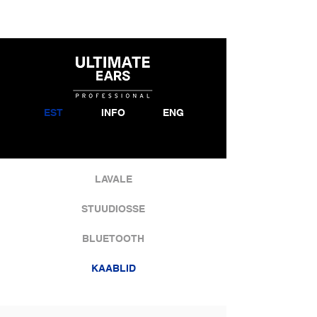
EST
INFO
ENG
LAVALE
STUUDIOSSE
BLUETOOTH
KAABLID