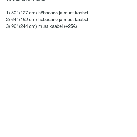
1) 50" (127 cm) hõbedane ja must kaabel
2) 64" (162 cm) hõbedane ja must kaabel
3) 96" (244 cm) must kaabel (+25€)
TELLIMINE
Kui tunnete huvi Ultimate Ears Pro toodete
vastu, saatke meile päring.
Aitame Teid kogu tellimisprotsessi vältel!
Nõustame ning jagame vajadusel lisainfot, et
saaksime koos välja valida just Teie