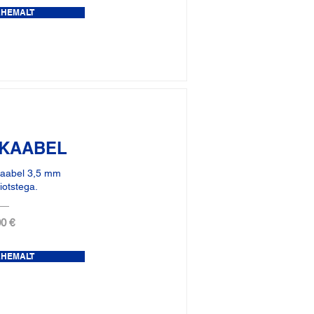
ÄHEMALT
KAABEL
kaabel 3,5 mm
iotstega.
0 €
ÄHEMALT