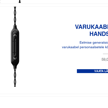
VARUKAABE
HAND
Eelmise generatsi
varukaabel personaalsetele k
59,0
VAATA L