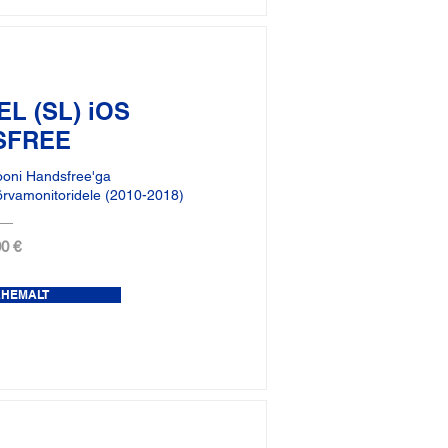
L (SL) iOS
SFREE
ooni Handsfree'ga
õrvamonitoridele (2010-2018)
0 €
ÄHEMALT