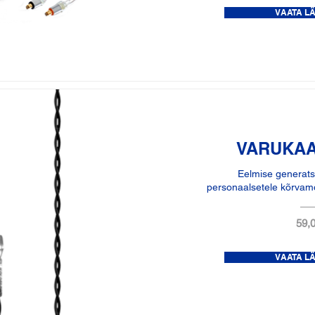
VAATA L
VARUKAA
Eelmise generats
personaalsetele kõrvamo
59,0
VAATA L