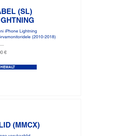
BEL (SL)
IGHTNING
ni iPhone Lightning
õrvamonitoridele (2010-2018)
0 €
ÄHEMALT
ID (MMCX)
ga varukaablid