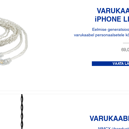
VARUKAA
iPHONE L
Eelmise generatsioo
varukaabel personaalsetele k
69,0
VAATA L
VARUKAABL
MMCX ühenduste