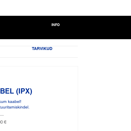
INFO
TARVIKUD
EL (IPX)
ikum kaabel!
tuuritamiskindel.
0 €