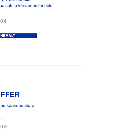
alsetele kõrvamonitoridele.
0 €
ÄHEMALT
UFFER
inu kõrvamonitore!
0 €