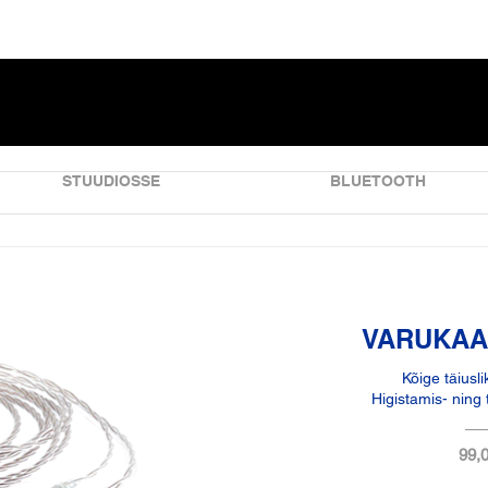
STUUDIOSSE
BLUETOOTH
VARUKAAB
Kõige täiusl
Higistamis- ning 
99,0