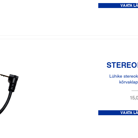
VAATA L
STEREO
Lühike stereo
kõrvaklap
15,0
VAATA L