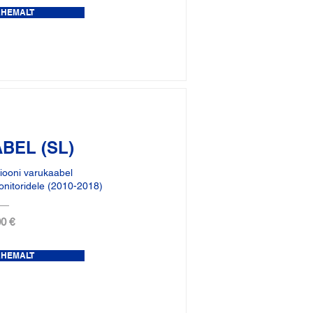
ÄHEMALT
BEL (SL)
iooni varukaabel
nitoridele (2010-2018)
0 €
ÄHEMALT