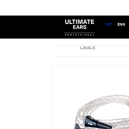
EST
ENG
LAVALE