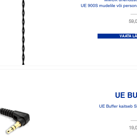
UE 900S mudelile või persona
59,0
VAATA L
UE B
UE Buffer kaitseb S
19,0