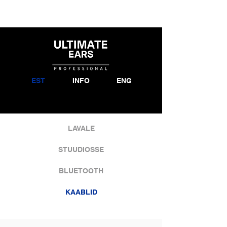
EST
INFO
ENG
LAVALE
STUUDIOSSE
BLUETOOTH
KAABLID