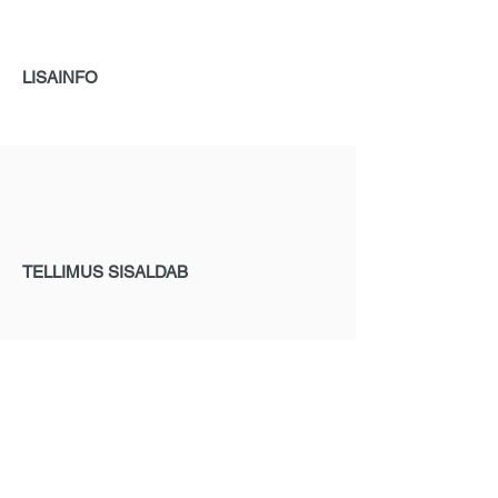
LISAINFO
TELLIMUS SISALDAB
TELLIMINE
Kui tunnete huvi ELACIN kõrvatroppide
vastu, saatke meile päring.