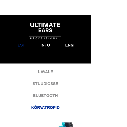
EST
INFO
ENG
LAVALE
STUUDIOSSE
BLUETOOTH
KÕRVATROPID