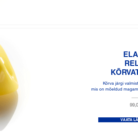
ELA
RE
KÕRVA
Kõrva järgi valmis
mis on mõeldud magami
99,0
VAATA L