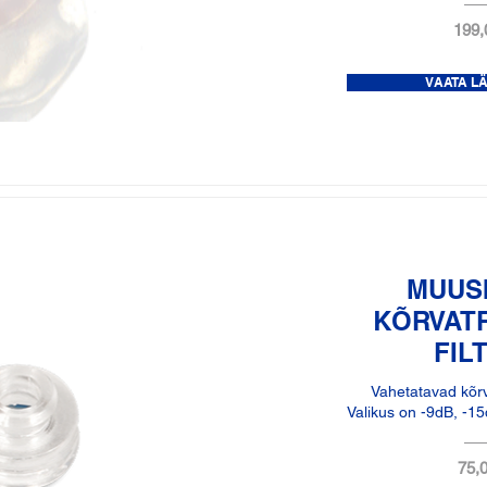
199,
VAATA L
MUUS
KÕRVAT
FIL
Vahetatavad kõrva
Valikus on -9dB, -15
75,0