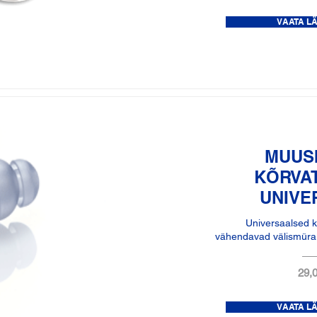
VAATA L
MUUS
KÕRVA
UNIVE
Universaalsed k
vähendavad välismüra, 
29,0
VAATA L