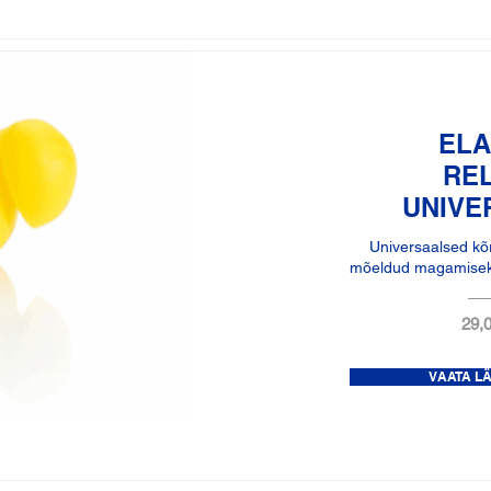
ELA
RE
UNIVE
Universaalsed kõr
mõeldud magamisek
29,0
VAATA L