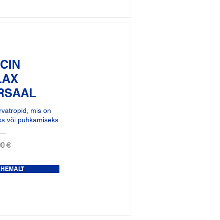
CIN
LAX
RSAAL
vatropid, mis on
s või puhkamiseks.
0 €
ÄHEMALT