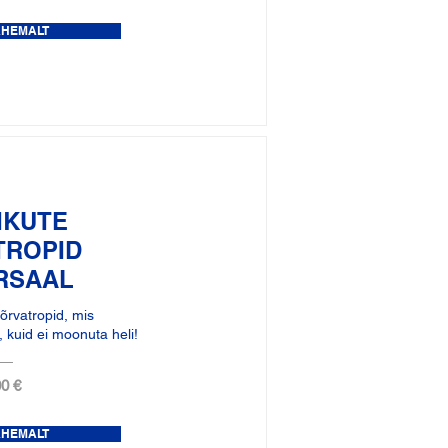
ÄHEMALT
IKUTE
TROPID
RSAAL
õrvatropid, mis
kuid ei moonuta heli!
0 €
ÄHEMALT