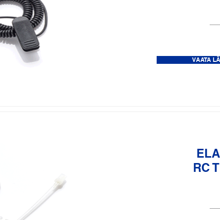
VAATA L
ELA
RC 