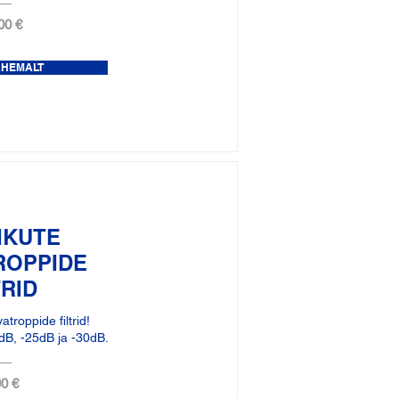
00 €
ÄHEMALT
IKUTE
ROPPIDE
TRID
troppide filtrid!
dB, -25dB ja -30dB.
0 €