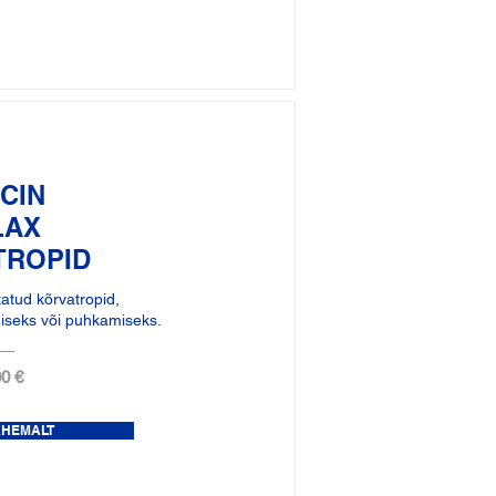
CIN
LAX
TROPID
tatud kõrvatropid,
seks või puhkamiseks.
0 €
ÄHEMALT