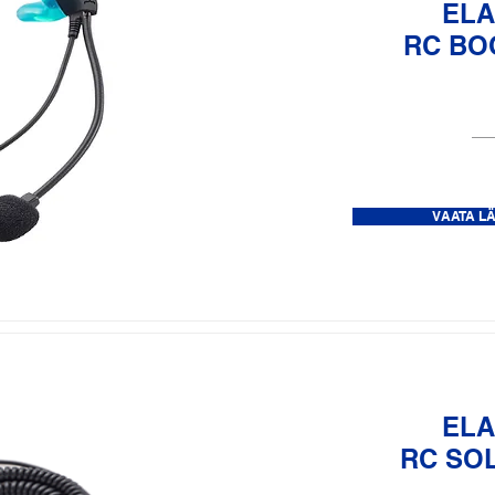
ELA
RC BO
VAATA L
ELA
RC SO