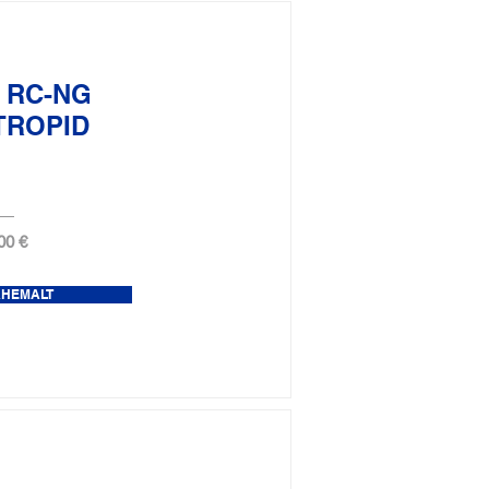
 RC-NG
TROPID
00 €
ÄHEMALT