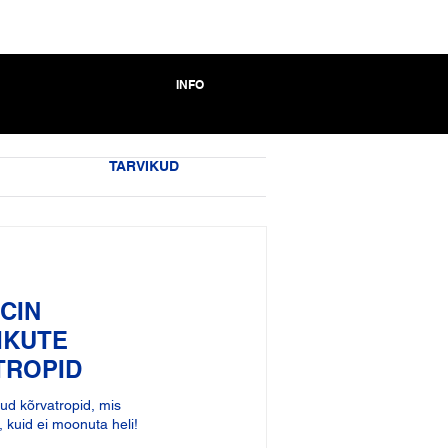
INFO
TARVIKUD
CIN
IKUTE
TROPID
tud kõrvatropid, mis
kuid ei moonuta heli!