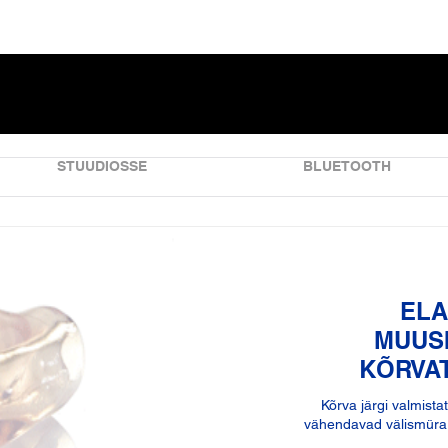
STUUDIOSSE
BLUETOOTH
ELA
MUUS
KÕRVA
Kõrva järgi valmista
vähendavad välismüra, 