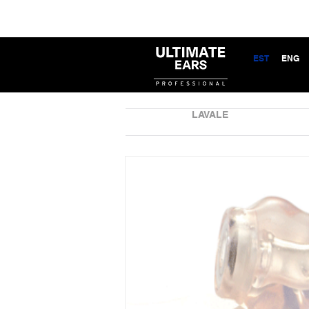
EST
ENG
LAVALE