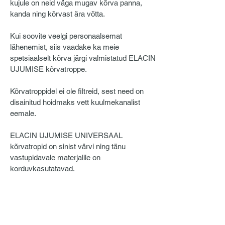
kujule on neid väga mugav kõrva panna,
kanda ning kõrvast ära võtta.
Kui soovite veelgi personaalsemat
lähenemist, siis vaadake ka meie
spetsiaalselt kõrva järgi valmistatud ELACIN
UJUMISE kõrvatroppe.
Kõrvatroppidel ei ole filtreid, sest need on
disainitud hoidmaks vett kuulmekanalist
eemale.
ELACIN UJUMISE UNIVERSAAL
kõrvatropid on sinist värvi ning tänu
vastupidavale materjalile on
korduvkasutatavad.