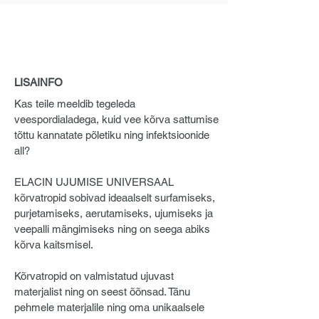
LISAINFO
Kas teile meeldib tegeleda
veespordialadega, kuid vee kõrva sattumise
tõttu kannatate põletiku ning infektsioonide
all?
ELACIN UJUMISE UNIVERSAAL
kõrvatropid sobivad ideaalselt surfamiseks,
purjetamiseks, aerutamiseks, ujumiseks ja
veepalli mängimiseks ning on seega abiks
kõrva kaitsmisel.
Kõrvatropid on valmistatud ujuvast
materjalist ning on seest õõnsad. Tänu
pehmele materjalile ning oma unikaalsele