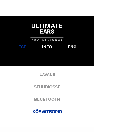
EST
INFO
ENG
LAVALE
STUUDIOSSE
BLUETOOTH
KÕRVATROPID