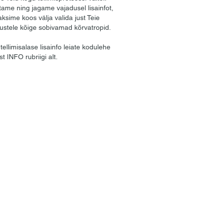
ame ning jagame vajadusel lisainfot,
aksime koos välja valida just Teie
ustele kõige sobivamad kõrvatropid.
tellimisalase lisainfo leiate kodulehe
st INFO rubriigi alt.