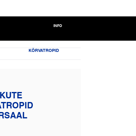
INFO
KÕRVATROPID
IKUTE
TROPID
RSAAL