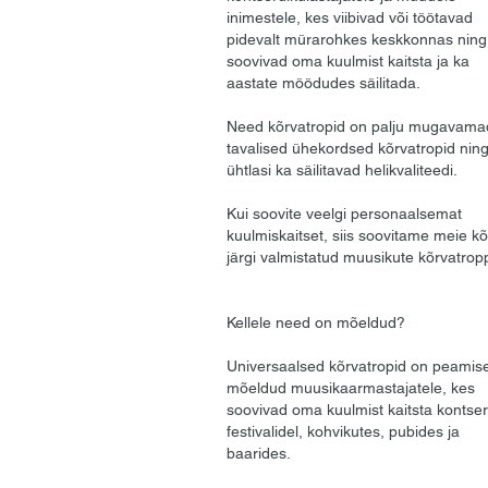
inimestele, kes viibivad või töötavad
pidevalt mürarohkes keskkonnas ning
soovivad oma kuulmist kaitsta ja ka
aastate möödudes säilitada.
Need kõrvatropid on palju mugavama
tavalised ühekordsed kõrvatropid nin
ühtlasi ka säilitavad helikvaliteedi.
Kui soovite veelgi personaalsemat
kuulmiskaitset, siis soovitame meie k
järgi valmistatud muusikute kõrvatrop
Kellele need on mõeldud?
Universaalsed kõrvatropid on peamise
mõeldud muusikaarmastajatele, kes
soovivad oma kuulmist kaitsta kontsert
festivalidel, kohvikutes, pubides ja
baarides.