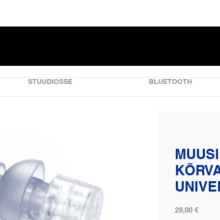
STUUDIOSSE
BLUETOOTH
MUUS
KÕRVA
UNIVE
29,00 €