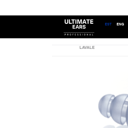
EST
ENG
LAVALE