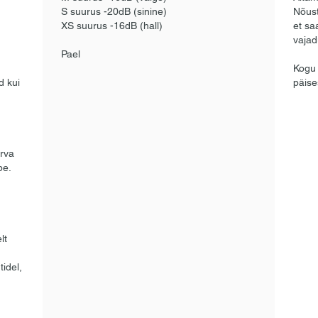
S suurus -20dB (sinine)
Nõust
XS suurus -16dB (hall)
et sa
vajad
Pael
Kogu 
d kui
päise
g
õrva
pe.
lt
idel,