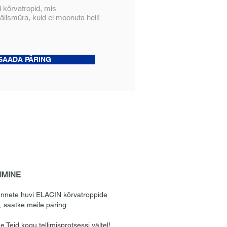
 kõrvatropid, mis
lismüra, kuid ei moonuta heli!
SAADA PÄRING
IMINE
unnete huvi ELACIN kõrvatroppide
, saatke meile päring.
e Teid kogu tellimisprotsessi vältel!