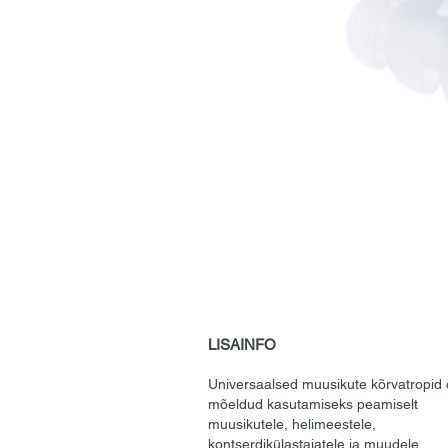
LISAINFO
Universaalsed muusikute kõrvatropid
mõeldud kasutamiseks peamiselt
muusikutele, helimeestele,
kontserdikülastajatele ja muudele