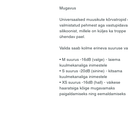
Mugavus
Universaalsed muusikute kõrvatropid
valmistatud pehmest aga vastupidava
silikoonist, millele on küljes ka troppe
ühendav pael.
Valida saab kolme erineva suuruse va
• M suurus -16dB (valge) - laiema
kuulmekanaliga inimestele
• S suurus -20dB (sinine) - kitsama
kuulmekanaliga inimestele
• XS suurus -16dB (hall) - väikese
haaratsiga kõige mugavamaks
paigaldamiseks ning eemaldamiseks