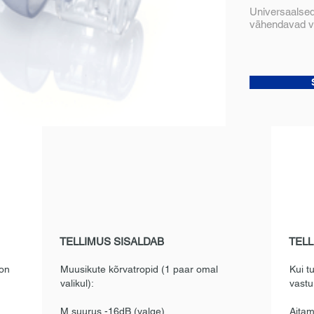
Universaalsed
vähendavad vä
TELLIMUS SISALDAB
TELL
 on
Muusikute kõrvatropid (1 paar omal
Kui t
valikul):
vastu
M suurus -16dB (valge)
Aitam